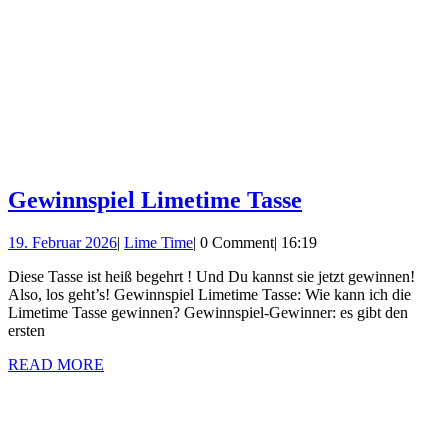
Gewinnspiel
Gewinnspiel Limetime Tasse
Limetime
19.
Lime
19. Februar 2026
|
Lime Time
|
0 Comment
|
16:19
Tasse
Februar
Time
Diese Tasse ist heiß begehrt ! Und Du kannst sie jetzt gewinnen!
2026
Also, los geht’s! Gewinnspiel Limetime Tasse: Wie kann ich die
Limetime Tasse gewinnen? Gewinnspiel-Gewinner: es gibt den
ersten
READ
READ MORE
MORE