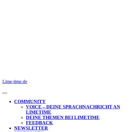
Skip
to
content
Skip
to
content
Lime-time.de
Open
Button
COMMUNITY
VOICE – DEINE SPRACHNACHRICHT AN
LIMETIME
DEINE THEMEN BEI LIMETIME
FEEDBACK
NEWSLETTER