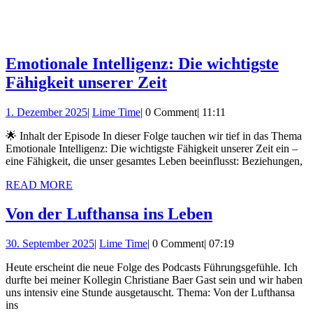
Emotionale Intelligenz: Die wichtigste
Emotionale
Fähigkeit unserer Zeit
Intelligenz:
1.
Lime
1. Dezember 2025
|
Lime Time
|
0 Comment
|
11:11
Die
Dezember
Time
wichtigste
🌟 Inhalt der Episode In dieser Folge tauchen wir tief in das Thema
2025
Emotionale Intelligenz: Die wichtigste Fähigkeit unserer Zeit ein –
Fähigkeit
eine Fähigkeit, die unser gesamtes Leben beeinflusst: Beziehungen,
unserer
READ
READ MORE
Zeit
MORE
Von
Von der Lufthansa ins Leben
der
30.
Lime
30. September 2025
|
Lime Time
|
0 Comment
|
07:19
Lufthansa
September
Time
ins
Heute erscheint die neue Folge des Podcasts Führungsgefühle. Ich
2025
durfte bei meiner Kollegin Christiane Baer Gast sein und wir haben
Leben
uns intensiv eine Stunde ausgetauscht. Thema: Von der Lufthansa
ins