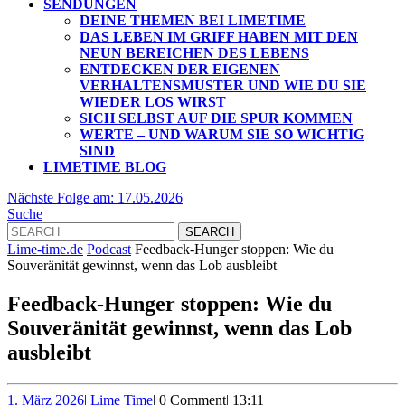
SENDUNGEN
DEINE THEMEN BEI LIMETIME
DAS LEBEN IM GRIFF HABEN MIT DEN
NEUN BEREICHEN DES LEBENS
ENTDECKEN DER EIGENEN
VERHALTENSMUSTER UND WIE DU SIE
WIEDER LOS WIRST
SICH SELBST AUF DIE SPUR KOMMEN
WERTE – UND WARUM SIE SO WICHTIG
SIND
LIMETIME BLOG
CLOSE
Nächste
Nächste Folge am: 17.05.2026
BUTTON
Folge
Suche
Search
am:
for:
17.05.2026
Lime-time.de
Podcast
Feedback-Hunger stoppen: Wie du
Souveränität gewinnst, wenn das Lob ausbleibt
Feedback-Hunger stoppen: Wie du
Souveränität gewinnst, wenn das Lob
ausbleibt
1.
Lime
1. März 2026
|
Lime Time
|
0 Comment
|
13:11