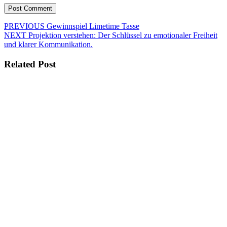
Beitragsnavigation
Previous
PREVIOUS
Gewinnspiel Limetime Tasse
Next
post:
NEXT
Projektion verstehen: Der Schlüssel zu emotionaler Freiheit
post:
und klarer Kommunikation.
Related Post