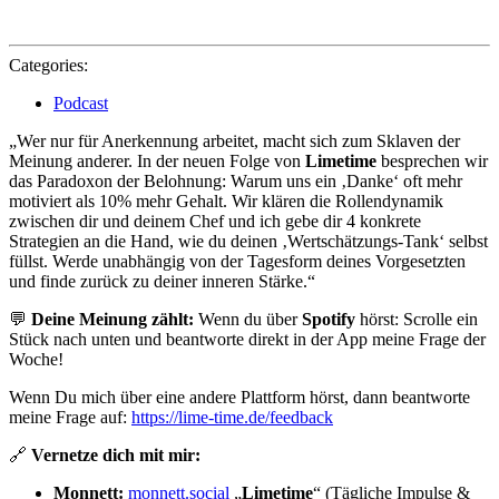
Categories:
Podcast
„Wer nur für Anerkennung arbeitet, macht sich zum Sklaven der
Meinung anderer. In der neuen Folge von
Limetime
besprechen wir
das Paradoxon der Belohnung: Warum uns ein ‚Danke‘ oft mehr
motiviert als 10% mehr Gehalt. Wir klären die Rollendynamik
zwischen dir und deinem Chef und ich gebe dir 4 konkrete
Strategien an die Hand, wie du deinen ‚Wertschätzungs-Tank‘ selbst
füllst. Werde unabhängig von der Tagesform deines Vorgesetzten
und finde zurück zu deiner inneren Stärke.“
💬
Deine Meinung zählt:
Wenn du über
Spotify
hörst: Scrolle ein
Stück nach unten und beantworte direkt in der App meine Frage der
Woche!
Wenn Du mich über eine andere Plattform hörst, dann beantworte
meine Frage auf:
https://lime-time.de/feedback
🔗
Vernetze dich mit mir:
Monnett:
monnett.social
„
Limetime
“ (Tägliche Impulse &