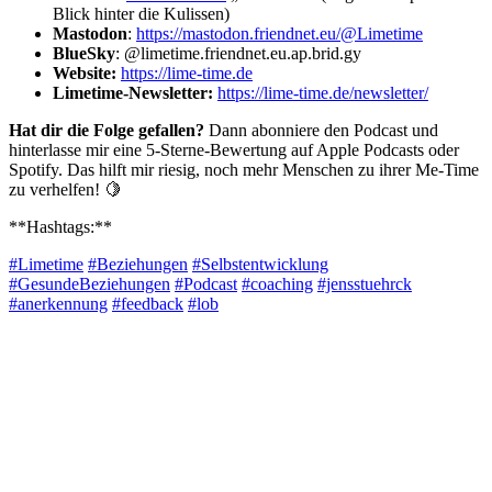
Blick hinter die Kulissen)
Mastodon
:
https://mastodon.friendnet.eu/@Limetime
BlueSky
: @limetime.friendnet.eu.ap.brid.gy
Website:
https://lime-time.de
Limetime-Newsletter:
https://lime-time.de/newsletter/
Hat dir die Folge gefallen?
Dann abonniere den Podcast und
hinterlasse mir eine 5-Sterne-Bewertung auf Apple Podcasts oder
Spotify. Das hilft mir riesig, noch mehr Menschen zu ihrer Me-Time
zu verhelfen! 🍋
**Hashtags:**
#Limetime
#Beziehungen
#Selbstentwicklung
#GesundeBeziehungen
#Podcast
#coaching
#jensstuehrck
#anerkennung
#feedback
#lob