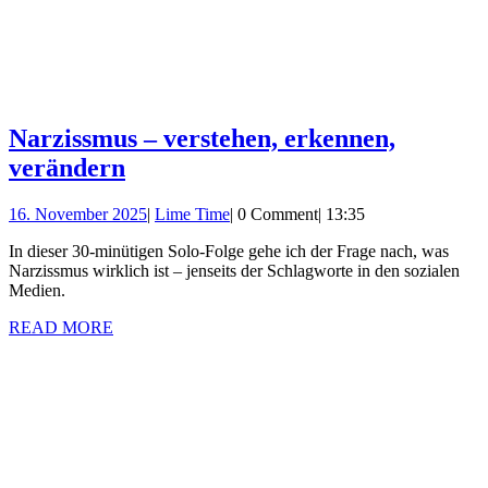
Narzissmus – verstehen, erkennen,
Narzissmus
verändern
–
16.
Lime
16. November 2025
|
Lime Time
|
0 Comment
|
13:35
verstehen,
November
Time
erkennen,
In dieser 30-minütigen Solo-Folge gehe ich der Frage nach, was
2025
Narzissmus wirklich ist – jenseits der Schlagworte in den sozialen
verändern
Medien.
READ
READ MORE
MORE