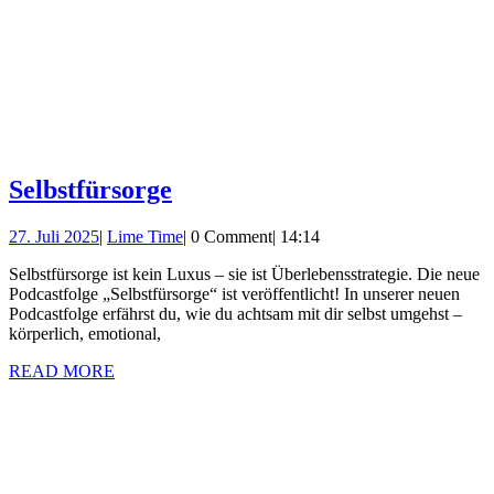
Selbstfürsorge
Selbstfürsorge
27.
Lime
27. Juli 2025
|
Lime Time
|
0 Comment
|
14:14
Juli
Time
Selbstfürsorge ist kein Luxus – sie ist Überlebensstrategie. Die neue
2025
Podcastfolge „Selbstfürsorge“ ist veröffentlicht! In unserer neuen
Podcastfolge erfährst du, wie du achtsam mit dir selbst umgehst –
körperlich, emotional,
READ
READ MORE
MORE