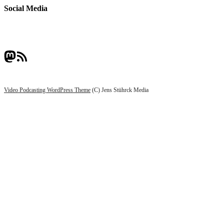
Social Media
Mastodon
RSS-Feed
Video Podcasting WordPress Theme
(C) Jens Stührck Media
Scroll
Up