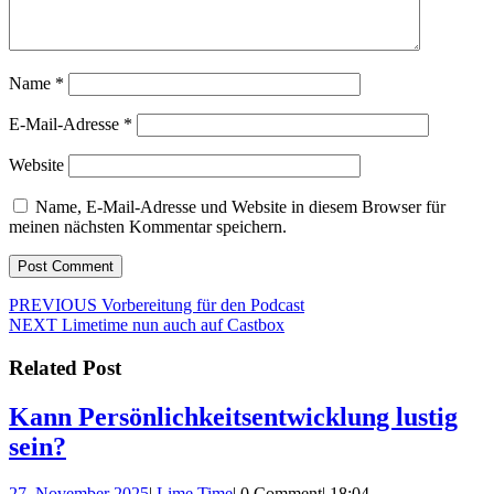
Name
*
E-Mail-Adresse
*
Website
Name, E-Mail-Adresse und Website in diesem Browser für
meinen nächsten Kommentar speichern.
Beitragsnavigation
Previous
PREVIOUS
Vorbereitung für den Podcast
Next
post:
NEXT
Limetime nun auch auf Castbox
post:
Related Post
Kann Persönlichkeitsentwicklung lustig
Kann
sein?
Persönlichkeitsentwicklung
27.
Lime
27. November 2025
|
Lime Time
|
0 Comment
|
18:04