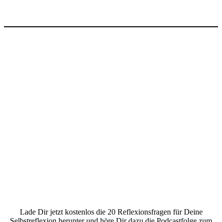
Lade Dir jetzt kostenlos die 20 Reflexionsfragen für Deine
Selbstreflexion herunter und höre Dir dazu die Podcastfolge zum