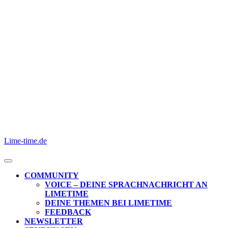
Skip
to
content
Skip
to
content
Lime-time.de
Open
Button
COMMUNITY
VOICE – DEINE SPRACHNACHRICHT AN
LIMETIME
DEINE THEMEN BEI LIMETIME
FEEDBACK
NEWSLETTER