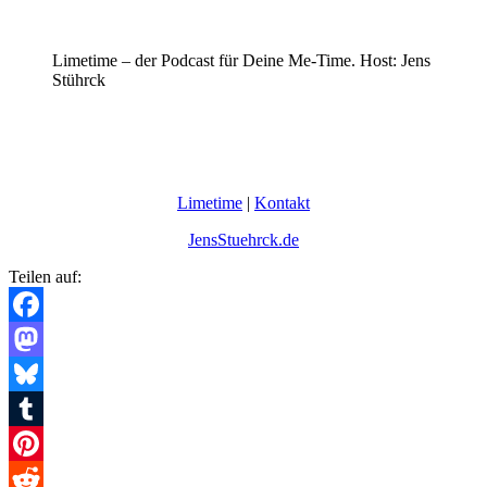
Limetime – der Podcast für Deine Me-Time. Host: Jens
Stührck
Limetime
|
Kontakt
JensStuehrck.de
Teilen auf:
Facebook
Mastodon
Bluesky
Tumblr
Pinterest