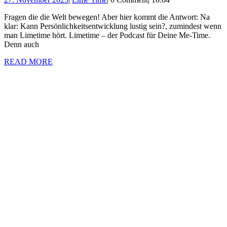
lustig
November
Time
sein?
Fragen die die Welt bewegen! Aber hier kommt die Antwort: Na
2025
klar: Kann Persönlichkeitsentwicklung lustig sein?, zumindest wenn
man Limetime hört. Limetime – der Podcast für Deine Me-Time.
Denn auch
READ
READ MORE
MORE