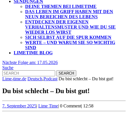
SENDUNGEN
DEINE THEMEN BEI LIMETIME
DAS LEBEN IM GRIFF HABEN MIT DEN
NEUN BEREICHEN DES LEBENS
ENTDECKEN DER EIGENEN
VERHALTENSMUSTER UND WIE DU SIE
WIEDER LOS WIRST
SICH SELBST AUF DIE SPUR KOMMEN
WERTE – UND WARUM SIE SO WICHTIG
SIND
LIMETIME BLOG
CLOSE
Nächste
Nächste Folge am: 17.05.2026
BUTTON
Folge
Suche
Search
am:
for:
17.05.2026
Lime-time.de
Deutsch
,
Podcast
Du bist schlecht – Du bist gut!
Du bist schlecht – Du bist gut!
7.
Lime
7. September 2025
|
Lime Time
|
0 Comment
|
12:58
September
Time
2025