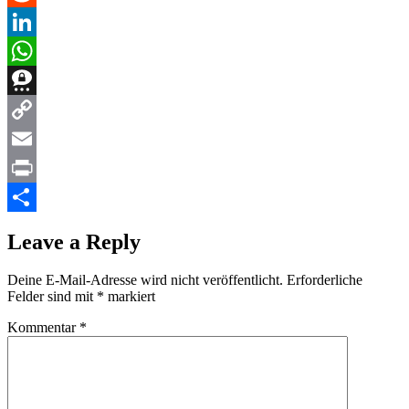
Reddit
LinkedIn
WhatsApp
Threema
Copy
Link
Email
Print
Teilen
Leave a Reply
Deine E-Mail-Adresse wird nicht veröffentlicht.
Erforderliche
Felder sind mit
*
markiert
Kommentar
*