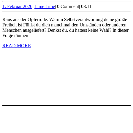
deine
1.
Lime
1. Februar 2026
|
Lime Time
|
0 Comment
|
08:11
Februar
Time
größte
2026
Raus aus der Opferrolle: Warum Selbstverantwortung deine größte
Freiheit
Freiheit ist Fühlst du dich manchmal den Umständen oder anderen
ist
Menschen ausgeliefert? Denkst du, du hättest keine Wahl? In dieser
Folge räumen
READ
READ MORE
MORE