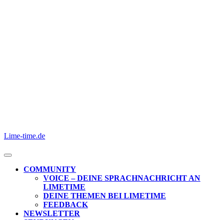
Skip
to
content
Skip
to
content
Lime-time.de
Open
Button
COMMUNITY
VOICE – DEINE SPRACHNACHRICHT AN
LIMETIME
DEINE THEMEN BEI LIMETIME
FEEDBACK
NEWSLETTER