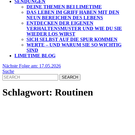
SENDUNGEN
DEINE THEMEN BEI LIMETIME
DAS LEBEN IM GRIFF HABEN MIT DEN
NEUN BEREICHEN DES LEBENS
ENTDECKEN DER EIGENEN
VERHALTENSMUSTER UND WIE DU SIE
WIEDER LOS WIRST
SICH SELBST AUF DIE SPUR KOMMEN
WERTE – UND WARUM SIE SO WICHTIG
SIND
LIMETIME BLOG
CLOSE
Nächste
Nächste Folge am: 17.05.2026
BUTTON
Folge
Suche
Search
am:
for:
17.05.2026
Schlagwort:
Routinen