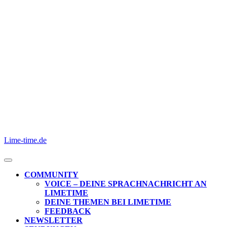
Skip
to
content
Skip
to
content
Lime-time.de
Open
Button
COMMUNITY
VOICE – DEINE SPRACHNACHRICHT AN
LIMETIME
DEINE THEMEN BEI LIMETIME
FEEDBACK
NEWSLETTER