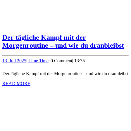
Der tägliche Kampf mit der
D
Morgenroutine – und wie du dranbleibst
tä
K
13.
Lime
13. Juli 2025
|
Lime Time
|
0 Comment
|
13:35
Juli
Time
mi
2025
Der tägliche Kampf mit der Morgenroutine – und wie du dranbleibst
de
READ
Mo
READ MORE
MORE
–
u
wi
d
dr