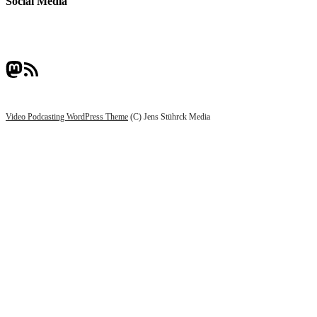
Social Media
Mastodon
RSS-Feed
Video Podcasting WordPress Theme
(C) Jens Stührck Media
Scroll
Up